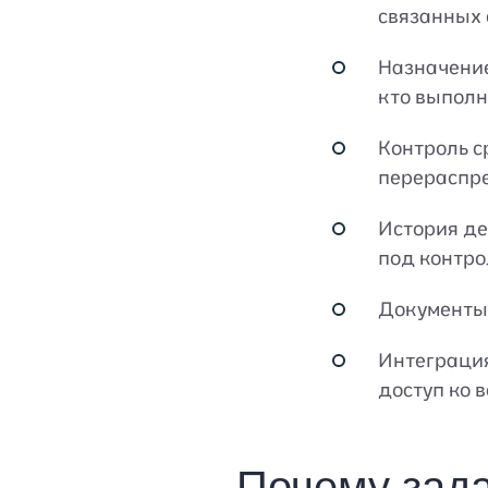
связанных 
Назначение
кто выполн
Контроль с
перераспре
История де
под контро
Документы 
Интеграция
доступ ко 
Почему зад