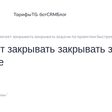
Тарифы
TG-бот
CRM
Блог
огает закрывать закрывать задачи по проектам быстре
т закрывать закрывать 
е
левы”