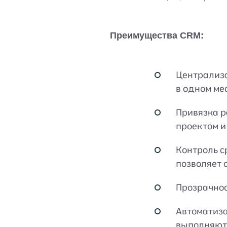
Преимущества CRM:
Централиза
в одном ме
Привязка р
проектом и
Контроль с
позволяет 
Прозрачнос
Автоматиза
выполняютс