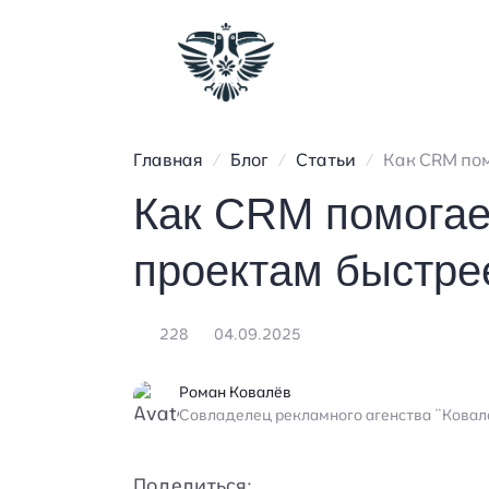
Главная
Блог
Статьи
Как CRM пом
Как CRM помогае
проектам быстре
228
04.09.2025
Роман Ковалёв
Совладелец рекламного агенства “Кова
Поделиться: