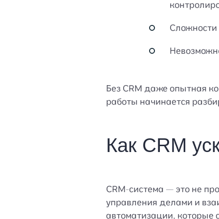
контролиро
Сложности 
Невозможно
Без CRM даже опытная ко
работы начинается разбир
Как CRM уск
CRM-система — это не пр
управления делами и взаи
автоматизации, которые 